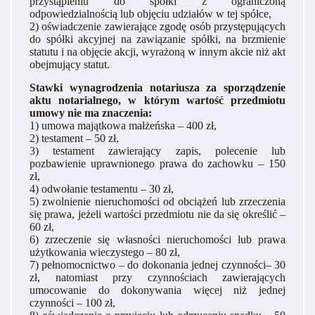
przystąpieniu do spółki z ograniczoną
odpowiedzialnością lub objęciu udziałów w tej spółce,
2) oświadczenie zawierające zgodę osób przystępujących
do spółki akcyjnej na zawiązanie spółki, na brzmienie
statutu i na objęcie akcji, wyrażoną w innym akcie niż akt
obejmujący statut.
Stawki wynagrodzenia notariusza za sporządzenie
aktu notarialnego, w którym wartość przedmiotu
umowy nie ma znaczenia:
1) umowa majątkowa małżeńska – 400 zł,
2) testament – 50 zł,
3) testament zawierający zapis, polecenie lub
pozbawienie uprawnionego prawa do zachowku – 150
zł,
4) odwołanie testamentu – 30 zł,
5) zwolnienie nieruchomości od obciążeń lub zrzeczenia
się prawa, jeżeli wartości przedmiotu nie da się określić –
60 zł,
6) zrzeczenie się własności nieruchomości lub prawa
użytkowania wieczystego – 80 zł,
7) pełnomocnictwo – do dokonania jednej czynności– 30
zł, natomiast przy czynnościach zawierających
umocowanie do dokonywania więcej niż jednej
czynności – 100 zł,