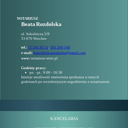
NOTARIUSZ
Beata
Rozdolska
ul. Sokolnicza 5/9
53-676
Wrocław
tel.:
71 341 85 31
,
502 209 140
e-mail:
kancelaria.notarialna@gmail.com
www:
notariusz-wroc.pl
Godziny pracy:
pn. - pt.: 9:00 - 16:30
Istnieje możliwość umówienia spotkania w innych
godzinach po wcześniejszym uzgodnieniu z notariuszem.
KANCELARIA