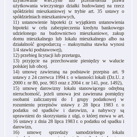
użytkowanie wieczyste lub przeniesienia prawa
użytkowania wieczystego działki budowlanej na rzecz
spółdzielni mieszkaniowej w trybie art. 35 ustawy o
spółdzielniach mieszkaniowych,
11) ustanowienie hipoteki (z wyjątkiem ustanowienia
hipoteki w celu zabezpieczenia kredytu bankowego
udzielonego na budownictwo mieszkaniowe, zakup
domu mieszkalnego lub lokalu mieszkalnego albo na
działalność gospodarczą – maksymalna stawka wynosi
1/4 stawki podstawowej),
12) przebieg licytacji lub przetargu,
13) przyjęcie na przechowanie pieniędzy w walucie
polskiej lub obcej.
14) umowę zawieraną na podstawie przepisu art. 9
ustawy z 24 czerwca 1994 r. o własności lokali (Dz.U. z
2000 r. nr 80, poz. 903 oraz z 2004 r. nr 141, poz. 1492),
15) umowę darowizny lokalu stanowiącego odrębną
nieruchomość, jeżeli umowa jest zawierana pomiędzy
osobami zaliczanymi do I grupy podatkowej w
rozumieniu przepisów ustawy z 28 lipca 1983 r. o
podatku od spadków i darowizn, a nabywcy są
uprawnieni do skorzystania z ulgi, o której mowa w art.
16 ustawy z dnia 28 lipca 1983 r. o podatku od spadku i
darowizn,
16) umowę sprzedaży samodzielnego lokalu