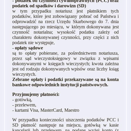
-
podatek od czynności cywilnoprawnych (PCC) oraz
podatek od spadków i darowizn (SD)
w tym przypadku notariusz jest płatnikiem tych
podatków, które jest zobowiązany pobrać od Państwa i
odprowadzić na rzecz Urzędu Skarbowego do 7. dnia
następującego po miesiącu, w którym dokonywana jest
czynność notarialna; wysokość podatku zależy od
charakteru dokonywanej czynności, przy części z nich
podatek nie występuje,
-
opłaty sądowe
są to opłaty pobierane, za pośrednictwem notariusza,
przez sąd wieczystoksięgowy w związku z wpisami
dokonywanymi w księgach wieczystych; kwota zależna
jest od rodzaju dokonywanych wpisów oraz liczby ksiąg
wieczystych.
Zebrane opłaty i podatki przekazywane są na konta
bankowe odpowiednich instytucji państwowych.
Przyjmujemy płatności:
- gotówką,
- przelewem,
- kartami Visa, MasterCard, Maestro
W przypadku konieczności uiszczenia podatków PCC i
SD płatność następuje na miejscu, gotówką w kasie
kancelarii lub przelewem, na podane wyżej konto (z