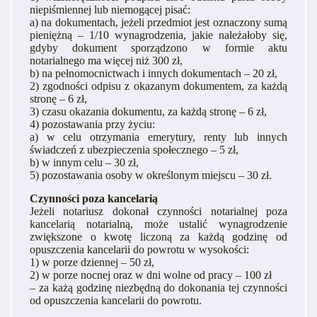
niepiśmiennej lub niemogącej pisać:
a) na dokumentach, jeżeli przedmiot jest oznaczony sumą
pieniężną – 1/10 wynagrodzenia, jakie należałoby się,
gdyby dokument sporządzono w formie aktu
notarialnego ma więcej niż 300 zł,
b) na pełnomocnictwach i innych dokumentach – 20 zł,
2) zgodności odpisu z okazanym dokumentem, za każdą
stronę – 6 zł,
3) czasu okazania dokumentu, za każdą stronę – 6 zł,
4) pozostawania przy życiu:
a) w celu otrzymania emerytury, renty lub innych
świadczeń z ubezpieczenia społecznego – 5 zł,
b) w innym celu – 30 zł,
5) pozostawania osoby w określonym miejscu – 30 zł.
Czynności poza kancelarią
Jeżeli notariusz dokonał czynności notarialnej poza
kancelarią notarialną, może ustalić wynagrodzenie
zwiększone o kwotę liczoną za każdą godzinę od
opuszczenia kancelarii do powrotu w wysokości:
1) w porze dziennej – 50 zł,
2) w porze nocnej oraz w dni wolne od pracy – 100 zł
– za każą godzinę niezbędną do dokonania tej czynności
od opuszczenia kancelarii do powrotu.