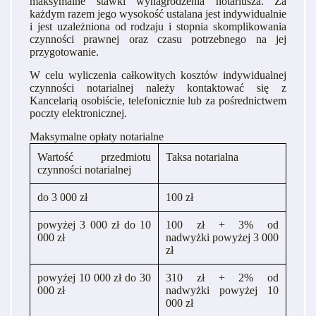
maksymalne stawki wynagrodzenia notariusza. Za
każdym razem jego wysokość ustalana jest indywidualnie
i jest uzależniona od rodzaju i stopnia skomplikowania
czynności prawnej oraz czasu potrzebnego na jej
przygotowanie.
W celu wyliczenia całkowitych kosztów indywidualnej
czynności notarialnej należy kontaktować się z
Kancelarią osobiście, telefonicznie lub za pośrednictwem
poczty elektronicznej.
Maksymalne opłaty notarialne
Wartość przedmiotu
Taksa notarialna
czynności notarialnej
do 3 000 zł
100 zł
powyżej 3 000 zł do 10
100 zł + 3% od
000 zł
nadwyżki powyżej 3 000
zł
powyżej 10 000 zł do 30
310 zł + 2% od
000 zł
nadwyżki powyżej 10
000 zł