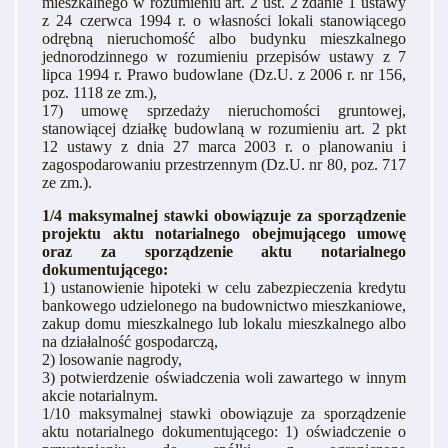
mieszkalnego w rozumieniu art. 2 ust. 2 zdanie 1 ustawy
z 24 czerwca 1994 r. o własności lokali stanowiącego
odrębną nieruchomość albo budynku mieszkalnego
jednorodzinnego w rozumieniu przepisów ustawy z 7
lipca 1994 r. Prawo budowlane (Dz.U. z 2006 r. nr 156,
poz. 1118 ze zm.),
17) umowę sprzedaży nieruchomości gruntowej,
stanowiącej działkę budowlaną w rozumieniu art. 2 pkt
12 ustawy z dnia 27 marca 2003 r. o planowaniu i
zagospodarowaniu przestrzennym (Dz.U. nr 80, poz. 717
ze zm.).
1/4 maksymalnej stawki obowiązuje za sporządzenie
projektu aktu notarialnego obejmującego umowę
oraz za sporządzenie aktu notarialnego
dokumentującego:
1) ustanowienie hipoteki w celu zabezpieczenia kredytu
bankowego udzielonego na budownictwo mieszkaniowe,
zakup domu mieszkalnego lub lokalu mieszkalnego albo
na działalność gospodarczą,
2) losowanie nagrody,
3) potwierdzenie oświadczenia woli zawartego w innym
akcie notarialnym.
1/10 maksymalnej stawki obowiązuje za sporządzenie
aktu notarialnego dokumentującego: 1) oświadczenie o