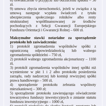
8) oświadczenie o przyjęciu lub odrzuceniu spadku – 50
zł.
9) umowa zbycia nieruchomości, jeżeli w związku z tą
umową następuje wypłata świadczeń z tytułu
ubezpieczenia społecznego rolników albo renty
strukturalnej współfinansowanej ze środków
pochodzących z Sekcji Gwarancji Europejskiego
Funduszu Orientacji i Gwarancji Rolnej – 600 zł.
Maksymalne stawki notarialne za sporządzenie
protokołu lub zaświadczenia:
1) protokół zgromadzenia wspólników spółki z
ograniczoną odpowiedzialnością lub walnego
zgromadzenia spółdzielni – 750 zł,
2) protokół walnego zgromadzenia akcjonariuszy – 1100
zł,
3) protokół zgromadzenia wspólników innej spółki niż
wymienione w pkt 1 i 2 albo protokołu posiedzenia
zarządu, rady nadzorczej lub komisji rewizyjnej spółki
prawa handlowego – 500 zł,
4) sporządzenie protokołu zebrania wspólnoty
mieszkaniowej – 300 zł;
5) sporządzenie protokołu zawierającego oświadczenie
towarzystwa funduszy inwestycyjnych o zmianie statutu
funduszu inwestycyjnego – 1000 zł,
6) protokół niedojścia do skutku licytacji, przetargu lub